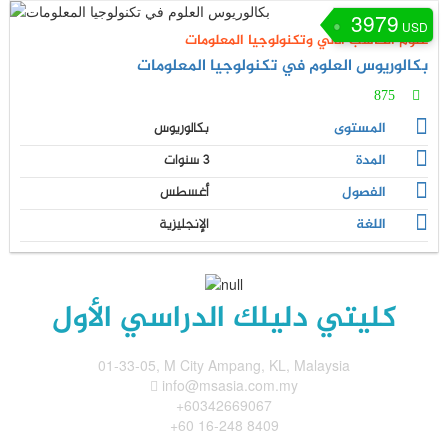
3979
USD
علوم الحاسب الآلي وتكنولوجيا المعلومات
بكالوريوس العلوم في تكنولوجيا المعلومات
875
المستوى
بكالوريوس
المدة
3 سنوات
الفصول
أغسطس
اللغة
الإنجليزية
كليتي دليلك الدراسي الأول
01-33-05, M City Ampang, KL, Malaysia
info@msasia.com.my
+60342669067
+60 16-248 8409