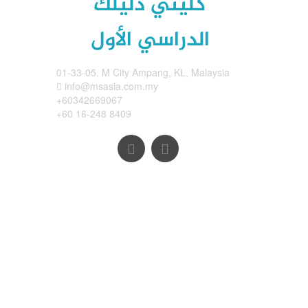
كليتي دليلك
الدراسي الأول
01-33-05, M City Ampang, KL, Malaysia
info@msasia.com.my
+60342669067
+60 16-248 8409