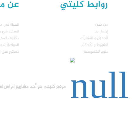
روابط كليتي
عن مال
من نحن
الحياة في مال
إتصل بنا
السكن في مال
الدخول و الاشتراك
تكاليف المع
الشروط و الأحكام
المواصلات في
بنود الخصوصية
نصائح فبل ا
موقع كليتي هو أحد مشاريع ام اس اس