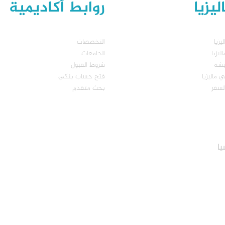
يزيا
روابط أكاديمية
يزيا
التخصصات
يزيا
الجامعات
يشة
شروط القبول
 ماليزيا
فتح حساب بنكي
لسفر
بحث متقدم
يا