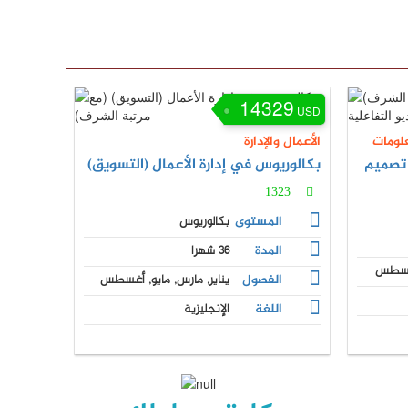
14329
USD
علومات
الأعمال والإدارة
تصميم
بكالوريوس في إدارة الأعمال (التسويق)
1323
المستوى
بكالوريوس
المدة
36 شهرا
 أغسطس
الفصول
يناير, مارس, مايو, أغسطس
اللغة
الإنجليزية