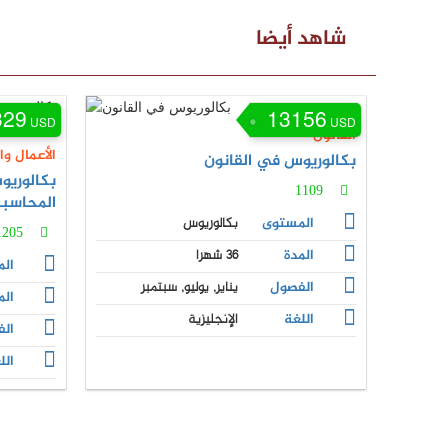
شاهد أيضا
329
13156
USD
USD
القانون
الأعمال وال
بكالوريوس في القانون
بكالوريو
1109
المحاسب
المستوى
بكالوريوس
1205
المدة
36 شهرا
ال
الفصول
يناير, يوليو, سبتمبر
الم
اللغة
الإنجليزية
ال
الل