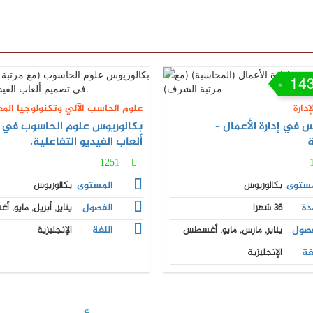
14
إدارة
علوم الحاسب الآلي وتكنولوجيا الم
س في إدارة الأعمال –
بكالوريوس علوم الحاسوب في 
ة
ألعاب الفيديو التفاعلية.
1251
مستوى
بكالوريوس
المستوى
بكالوريوس
دة
36 شهرا
الفصول
يناير, أبريل, مايو,
فصول
يناير, مارس, مايو, أغسطس
اللغة
الإنجليزية
غة
الإنجليزية