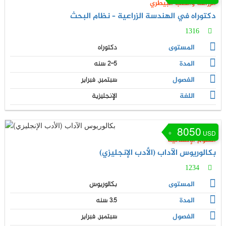
الزراعة والطب البيطري
دكتوراه في الهندسة الزراعية – نظام البحث
1316
المستوى
دكتوراه
المدة
2-5 سنه
الفصول
سبتمبر, فبراير
اللغة
الإنجليزية
8050
USD
العلوم الإنسانية
بكالوريوس الآداب (الأدب الإنجليزي)
1234
المستوى
بكالوريوس
المدة
3.5 سنه
الفصول
سبتمبر, فبراير