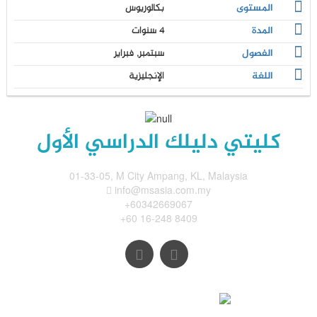
المستوى
بكالوريوس
المدة
4 سنوات
الفصول
سبتمبر, فبراير
اللغة
الإنجليزية
كليتي دليلك الدراسي الأول
01-33-05, M City Ampang, KL, Malaysia
info@msasia.com.my
+60342669067
+60 16-248 8409