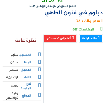
5757
USD
السعر المعروض هو سعر البرنامج كاملا
دبلوم في فنون الطهي
السفر والضيافة
المشاهدات
567
ملف طباعة
أضف إلى تخصصاتي
نظرة عامة
المستوى
دبلوم
المدة
سنتان
الفصول
سبتمبر
اللغة
الإنجليزية
نوع
خاصة
الجامعة
ولاية
الموقع
كوالالمبور