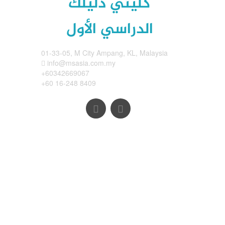
كليتي دليلك
الدراسي الأول
01-33-05, M City Ampang, KL, Malaysia
info@msasia.com.my
+60342669067
+60 16-248 8409