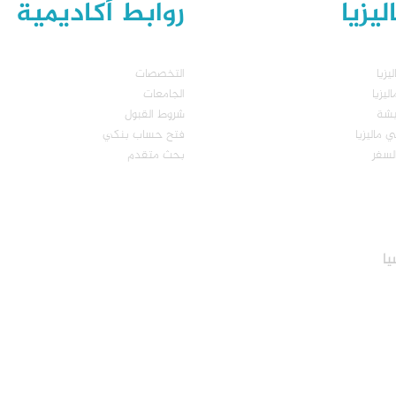
يزيا
روابط أكاديمية
يزيا
التخصصات
يزيا
الجامعات
يشة
شروط القبول
 ماليزيا
فتح حساب بنكي
لسفر
بحث متقدم
يا