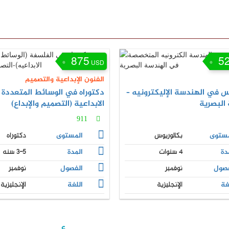
875
5
USD
الفنون الإبداعية والتصميم
س في الهندسة الإليكترونيه –
دكتوراه في الوسائط المتعددة
البصرية
الابداعية (التصميم والإبداع)
911
مستوى
بكالوريوس
المستوى
دكتوراه
دة
4 سنوات
المدة
3-5 سنه
فصول
نوفمبر
الفصول
نوفمبر
غة
الإنجليزية
اللغة
الإنجليزية