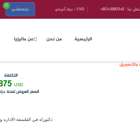
0
601439905 : اتصل بنا
تخصصاتي
الرئيسية
من نحن
عن ماليزيا
ه والتسويق
التكلفة
875
USD
السعر العروض لسنة درا