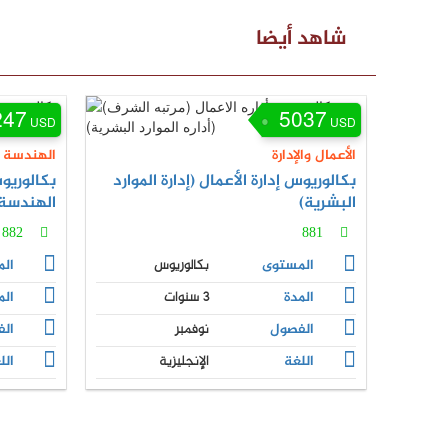
شاهد أيضا
247
5037
USD
USD
الأعمال والإدارة
الهندسة
بكالوريوس إدارة الأعمال (إدارة الموارد
بكالوريو
البشرية)
الهندسة 
882
881
المستوى
بكالوريوس
ال
المدة
3 سنوات
الم
الفصول
نوفمبر
ال
اللغة
الإنجليزية
الل