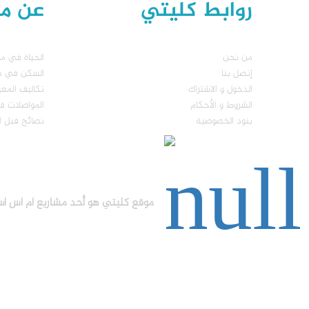
روابط كليتي
عن مال
من نحن
الحياة في مال
إتصل بنا
السكن في مال
الدخول و الاشتراك
تكاليف المع
الشروط و الأحكام
المواصلات في
بنود الخصوصية
نصائح فبل ا
موقع كليتي هو أحد مشاريع ام اس اس