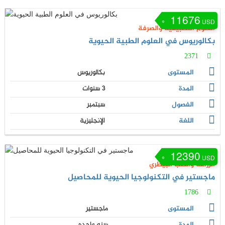
11676
USD
العلوم التطبيقية والصرفة
بكالوريوس في العلوم الطبية الحيوية
2371
المستوى
بكالوريوس
المدة
3 سنوات
الفصول
سبتمبر
اللغة
الإنجليزية
12390
USD
الزراعة والطب البيطري
ماجستير في التكنولوجيا الحيوية للمحاصيل
1786
المستوى
ماجستير
المدة
سنه واحده