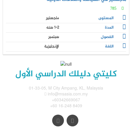
785
المستوى
ماجستير
المدة
1-2 سنه
الفصول
سبتمبر
اللغة
الإنجليزية
كليتي دليلك الدراسي الأول
01-33-05, M City Ampang, KL, Malaysia
info@msasia.com.my
+60342669067
+60 16-248 8409