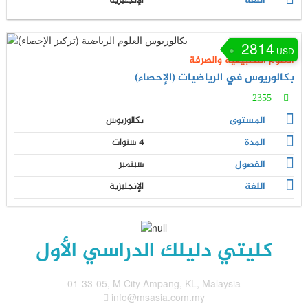
اللغة
الإنجليزية
2814
USD
العلوم التطبيقية والصرفة
بكالوريوس في الرياضيات (الإحصاء)
2355
المستوى
بكالوريوس
المدة
4 سنوات
الفصول
سبتمبر
اللغة
الإنجليزية
كليتي دليلك الدراسي الأول
01-33-05, M City Ampang, KL, Malaysia
info@msasia.com.my