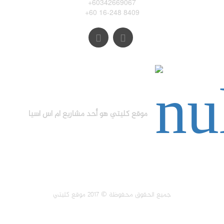
+60342669067
+60 16-248 8409
موقع كليتي هو أحد مشاريع ام اس اسيا
جميع الحقوق محفوظة © 2017 موقع كليتي