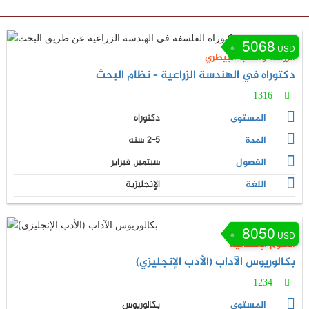
5068
USD
الزراعة والطب البيطري
دكتوراه في الهندسة الزراعية – نظام البحث
1316
المستوى
دكتوراه
المدة
2-5 سنه
الفصول
سبتمبر, فبراير
اللغة
الإنجليزية
8050
USD
العلوم الإنسانية
بكالوريوس الآداب (الأدب الإنجليزي)
1234
المستوى
بكالوريوس