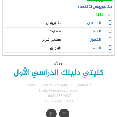
الأعمال والإدارة
بكالوريوس الاقتصاد
1113
المستوى
بكالوريوس
المدة
4 سنوات
الفصول
سبتمبر, فبراير
اللغة
الإنجليزية
كليتي دليلك الدراسي الأول
01-33-05, M City Ampang, KL, Malaysia
info@msasia.com.my
+60342669067
+60 16-248 8409