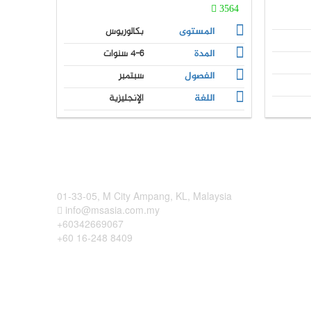
3564
المستوى
بكالوريوس
المدة
4-6 سنوات
الفصول
سبتمبر
اللغة
الإنجليزية
01-33-05, M City Ampang, KL, Malaysia
info@msasia.com.my
+60342669067
+60 16-248 8409