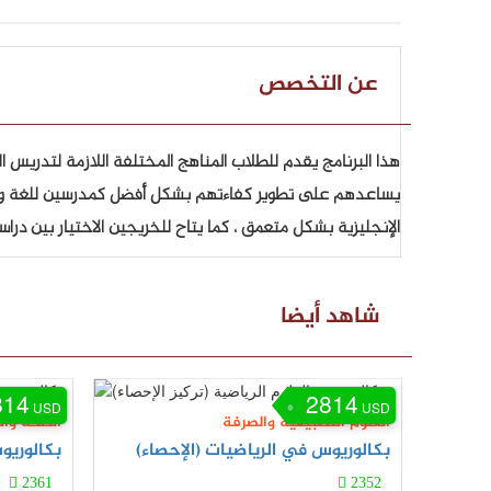
عن التخصص
هذا البرنامج يقدم للطلاب المناهج المختلفة اللازمة لتدريس ا
يساعدهم على تطوير كفاءتهم بشكل أفضل كمدرسين للغة والت
الإنجليزية بشكل متعمق ، كما يتاح للخريجين الاختيار بين دراس
شاهد أيضا
814
2814
USD
USD
العلوم التطبيقية والصرفة
الصحة وا
بكالوريوس في الرياضيات (الإحصاء)
بكالوريو
2361
2352