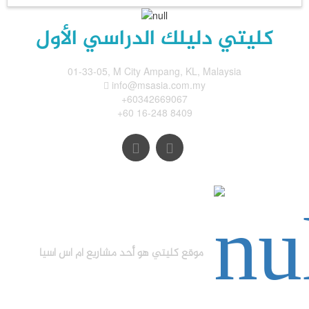
كليتي دليلك الدراسي الأول
01-33-05, M City Ampang, KL, Malaysia
info@msasia.com.my
+60342669067
+60 16-248 8409
موقع كليتي هو أحد مشاريع ام اس اسيا