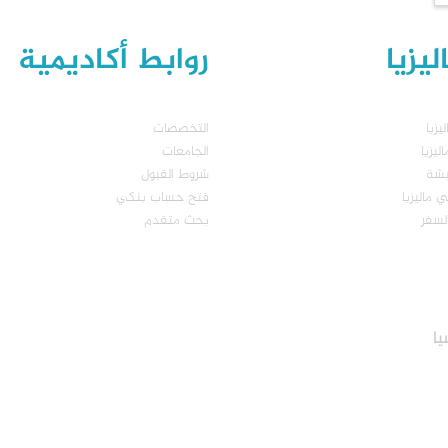
يزيا
روابط أكاديمية
يزيا
التخصصات
يزيا
الجامعات
يشة
شروط القبول
 ماليزيا
فتح حساب بنكي
لسفر
بحث متقدم
يا