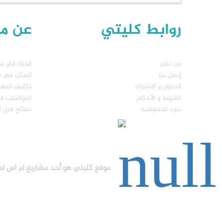
روابط كليتي
عن مال
من نحن
الحياة في مال
إتصل بنا
السكن في مال
الدخول و الاشتراك
تكاليف المع
الشروط و الأحكام
المواصلات في
بنود الخصوصية
نصائح فبل ا
موقع كليتي هو أحد مشاريع ام اس اس