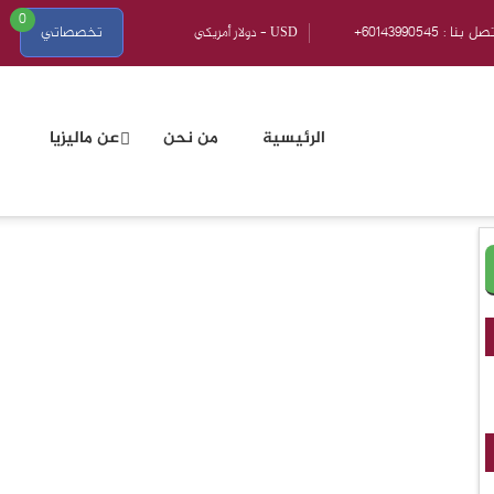
0
601439905 : اتصل بنا
تخصصاتي
الرئيسية
من نحن
عن ماليزيا