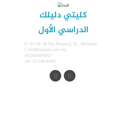
كليتي دليلك
الدراسي الأول
01-33-05, M City Ampang, KL, Malaysia
info@msasia.com.my
+60342669067
+60 16-248 8409