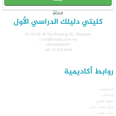
كليتي دليلك الدراسي الأول
01-33-05, M City Ampang, KL, Malaysia
info@msasia.com.my
+60342669067
+60 16-248 8409
روابط أكاديمية
التخصصات
الجامعات
شروط القبول
فتح حساب بنكي
بحث متقدم