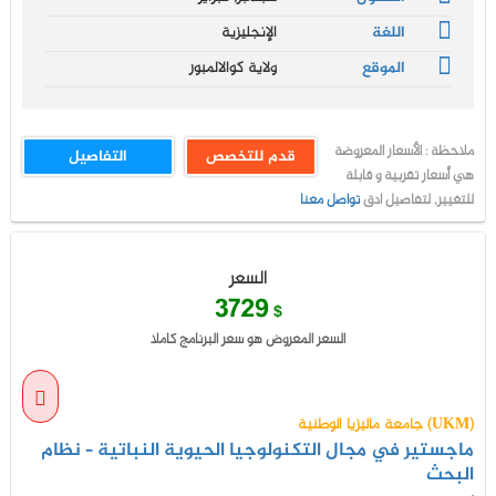
اللغة
الإنجليزية
الموقع
ولاية كوالالمبور
ملاحظة : الأسعار المعروضة
قدم للتخصص
التفاصيل
هي أسعار تقربية و قابلة
للتغيير, لتفاصيل ادق
تواصل معنا
السعر
3729
$
السعر المعروض هو سعر البرنامج كاملا
جامعة ماليزيا الوطنية (UKM)
ماجستير في مجال التكنولوجيا الحيوية النباتية – نظام
البحث