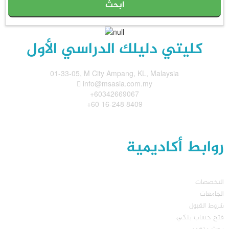
كليتي دليلك الدراسي الأول
01-33-05, M City Ampang, KL, Malaysia
info@msasia.com.my
+60342669067
+60 16-248 8409
روابط أكاديمية
التخصصات
الجامعات
شروط القبول
فتح حساب بنكي