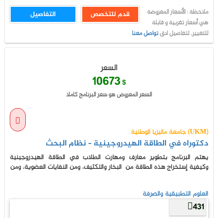
ملاحظة : الأسعار المعروضة
قدم للتخصص
التفاصيل
هي أسعار تقربية و قابلة
للتغيير, لتفاصيل ادق
تواصل معنا
السعر
10673
$
السعر المعروض هو سعر البرنامج كاملا
جامعة ماليزيا الوطنية (UKM)
دكتوراه في الطاقة الهيدروجينية – نظام البحث
يهتم البرنامج بتطوير معارف ومهارت الطلاب في الطاقة الهيدروجينية
وكيفية إستخراج هذه الطاقة من البخار والتكثيف، ومن النفايات العضوية، ومن
العلوم التطبيقية والصرفة
431