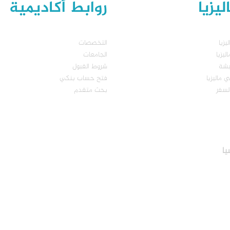
يزيا
روابط أكاديمية
يزيا
التخصصات
يزيا
الجامعات
يشة
شروط القبول
 ماليزيا
فتح حساب بنكي
لسفر
بحث متقدم
يا