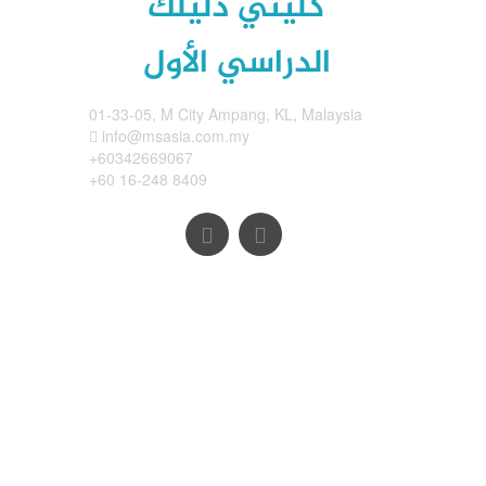
كليتي دليلك
الدراسي الأول
01-33-05, M City Ampang, KL, Malaysia
info@msasia.com.my
+60342669067
+60 16-248 8409