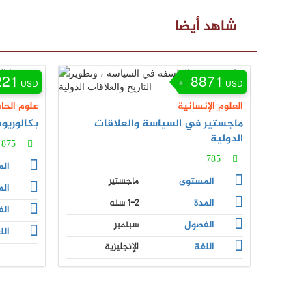
شاهد أيضا
221
8871
USD
USD
العلوم الإنسانية
علوم الحا
ماجستير في السياسة والعلاقات
بكالوريو
الدولية
875
785
ال
المستوى
ماجستير
الم
المدة
1-2 سنه
ال
الفصول
سبتمبر
الل
اللغة
الإنجليزية