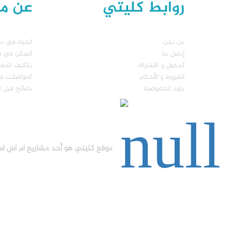
روابط كليتي
عن مال
من نحن
الحياة في مال
إتصل بنا
السكن في مال
الدخول و الاشتراك
تكاليف المع
الشروط و الأحكام
المواصلات في
بنود الخصوصية
نصائح فبل ا
موقع كليتي هو أحد مشاريع ام اس اس