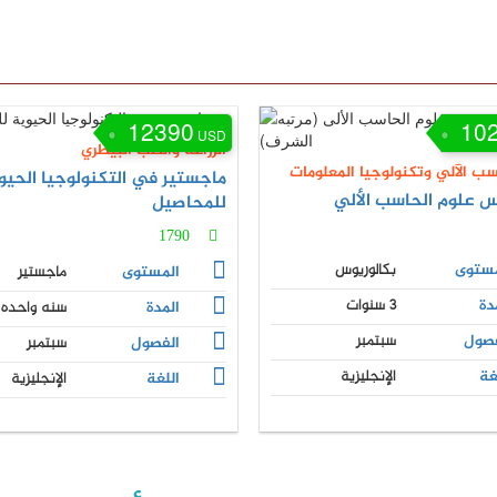
12390
10
USD
الزراعة والطب البيطري
سب الآلي وتكنولوجيا المعلومات
ماجستير في التكنولوجيا الحيو
س علوم الحاسب الألي
للمحاصيل
1790
مستوى
بكالوريوس
المستوى
ماجستير
دة
3 سنوات
المدة
سنه واحده
فصول
سبتمبر
الفصول
سبتمبر
غة
الإنجليزية
اللغة
الإنجليزية