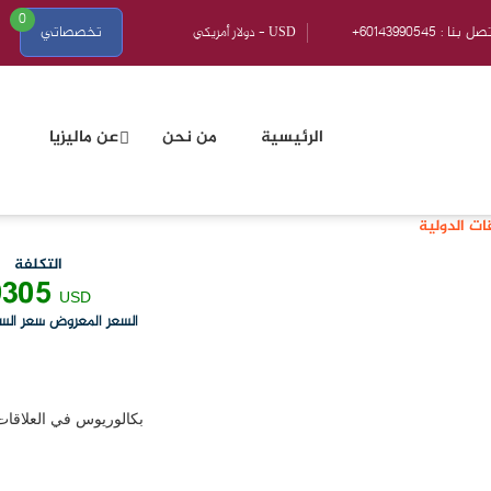
0
601439905 : اتصل بنا
تخصصاتي
الرئيسية
من نحن
عن ماليزيا
ات الدولية
التكلفة
9305
USD
السعر المعروض سعر السن