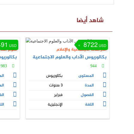
شاهد أيضا
491
8722
USD
USD
الدراسات الاجتماعية والإعلام
علوم الحا
بكالوريوس الآداب والعلوم الاجتماعية
بكالوري
983
944
المستوى
بكالوريوس
ال
المدة
3 سنوات
الم
الفصول
فبراير
ال
اللغة
الإنجليزية
الل