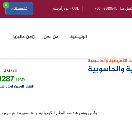
0
601439905 : اتصل بنا
تخصصاتي
الرئيسية
من نحن
عن ماليزيا
 الكهربائية والحاسوبية
ة والحاسوبية
التكلفة
1287
USD
السعر المبين لمده سن