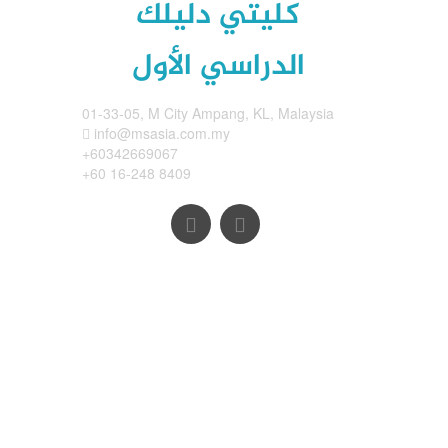
كليتي دليلك
الدراسي الأول
01-33-05, M City Ampang, KL, Malaysia
info@msasia.com.my
+60342669067
+60 16-248 8409