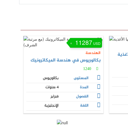
11287
USD
الهندسة
أغذية
بكالوريوس في هندسة الميكاترونيك
1240
المستوى
بكالوريوس
المدة
4 سنوات
الفصول
فبراير
اللغة
الإنجليزية