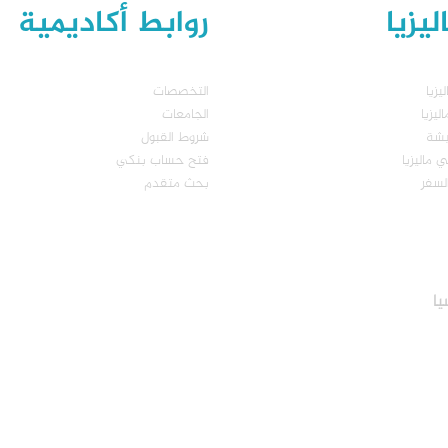
يزيا
روابط أكاديمية
يزيا
التخصصات
يزيا
الجامعات
يشة
شروط القبول
 ماليزيا
فتح حساب بنكي
لسفر
بحث متقدم
يا