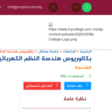
info@msasia.com.my
+45
الرئسية
>
الجامعات
>
جامعة موناش
>
بكالوريوس هندسة النظم
بكالوريوس هندسة النظم الكهربائي
الهندسة
المشاهدات
920
ملف طباعة
أضف إلى تخصصاتي
نظرة عامة