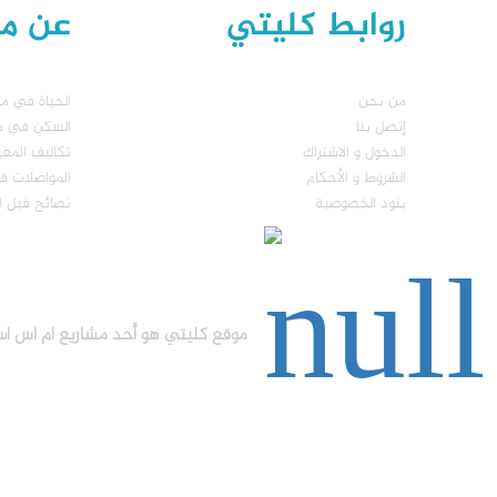
روابط كليتي
عن مال
من نحن
الحياة في مال
إتصل بنا
السكن في مال
الدخول و الاشتراك
تكاليف المع
الشروط و الأحكام
المواصلات في
بنود الخصوصية
نصائح فبل ا
موقع كليتي هو أحد مشاريع ام اس اس