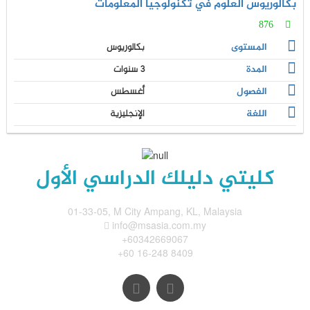
بكالوريوس العلوم في تكنولوجيا المعلومات
876
المستوى
بكالوريوس
المدة
3 سنوات
الفصول
أغسطس
اللغة
الإنجليزية
كليتي دليلك الدراسي الأول
01-33-05, M City Ampang, KL, Malaysia
info@msasia.com.my
+60342669067
+60 16-248 8409