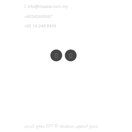
info@msasia.com.my
+60342669067
+60 16-248 8409
جميع الحقوق محفوظة © 2017 موقع كليتي