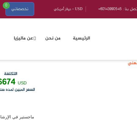
0
601439905 : اتصل بنا
تخصصاتي
الرئيسية
من نحن
عن ماليزيا
مهني
التكلفة
6674
USD
السعر المبين لمده سن