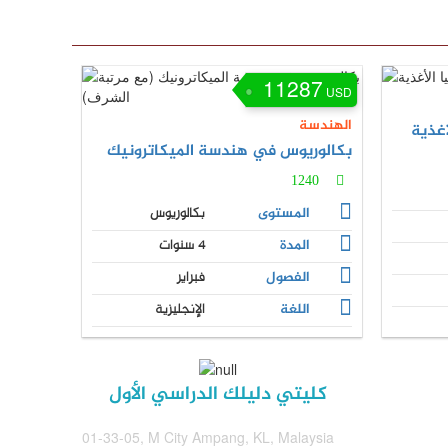
11287
USD
الهندسة
أغذية
بكالوريوس في هندسة الميكاترونيك
1240
المستوى
بكالوريوس
المدة
4 سنوات
الفصول
فبراير
اللغة
الإنجليزية
كليتي دليلك الدراسي الأول
01-33-05, M City Ampang, KL, Malaysia