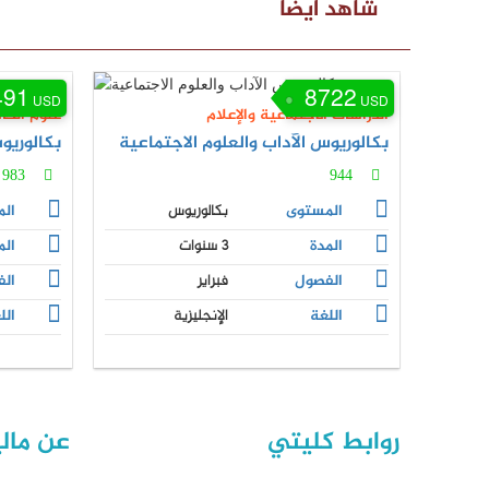
شاهد أيضا
491
8722
USD
USD
الدراسات الاجتماعية والإعلام
علوم الحا
بكالوريوس الآداب والعلوم الاجتماعية
بكالوري
983
944
المستوى
بكالوريوس
ال
المدة
3 سنوات
الم
الفصول
فبراير
ال
اللغة
الإنجليزية
الل
روابط كليتي
عن مالي