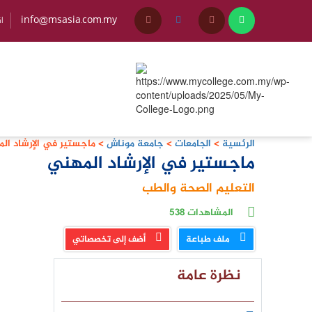
info@msasia.com.my
+45
الرئسية
>
الجامعات
>
جامعة موناش
>
ماجستير في الإرشاد ال
ماجستير في الإرشاد المهني
التعليم
الصحة والطب
المشاهدات
538
ملف طباعة
أضف إلى تخصصاتي
نظرة عامة